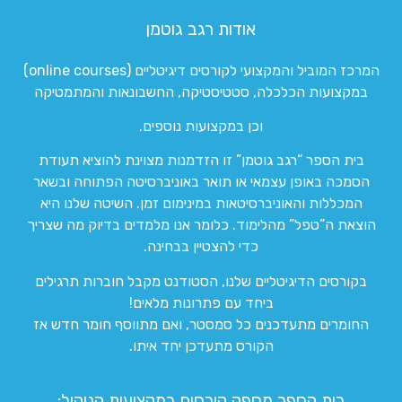
אודות רגב גוטמן
המרכז המוביל והמקצועי לקורסים דיגיטליים (online courses)
במקצועות הכלכלה, סטטיסטיקה, החשבונאות והמתמטיקה
וכן במקצועות נוספים.
בית הספר “רגב גוטמן” זו הזדמנות מצוינת להוציא תעודת
הסמכה באופן עצמאי או תואר באוניברסיטה הפתוחה ובשאר
המכללות והאוניברסיטאות במינימום זמן. השיטה שלנו היא
הוצאת ה”טפל” מהלימוד. כלומר אנו מלמדים בדיוק מה שצריך
כדי להצטיין בבחינה.
בקורסים הדיגיטליים שלנו, הסטודנט מקבל חוברות תרגילים
ביחד עם פתרונות מלאים!
החומרים מתעדכנים כל סמסטר, ואם מתווסף חומר חדש אז
הקורס מתעדכן יחד איתו.
בית הספר מספק קורסים במקצועות הניהול: