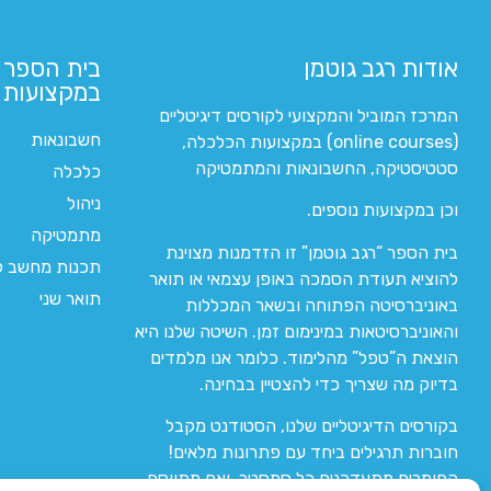
אודות רגב גוטמן
בית הספר 
במקצועות ה
המרכז המוביל והמקצועי לקורסים דיגיטליים
חשבונאות
(online courses) במקצועות הכלכלה,
סטטיסטיקה, החשבונאות והמתמטיקה
כלכלה
ניהול
וכן במקצועות נוספים.
מתמטיקה
בית הספר “רגב גוטמן” זו הזדמנות מצוינת
תכנות מחשב לי
להוציא תעודת הסמכה באופן עצמאי או תואר
תואר שני
באוניברסיטה הפתוחה ובשאר המכללות
והאוניברסיטאות במינימום זמן. השיטה שלנו היא
הוצאת ה”טפל” מהלימוד. כלומר אנו מלמדים
בדיוק מה שצריך כדי להצטיין בבחינה.
בקורסים הדיגיטליים שלנו, הסטודנט מקבל
חוברות תרגילים ביחד עם פתרונות מלאים!
החומרים מתעדכנים כל סמסטר, ואם מתווסף