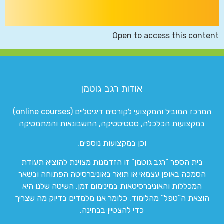
Open to access this content
אודות רגב גוטמן
המרכז המוביל והמקצועי לקורסים דיגיטליים (online courses)
במקצועות הכלכלה, סטטיסטיקה, החשבונאות והמתמטיקה
וכן במקצועות נוספים.
בית הספר “רגב גוטמן” זו הזדמנות מצוינת להוציא תעודת
הסמכה באופן עצמאי או תואר באוניברסיטה הפתוחה ובשאר
המכללות והאוניברסיטאות במינימום זמן. השיטה שלנו היא
הוצאת ה”טפל” מהלימוד. כלומר אנו מלמדים בדיוק מה שצריך
כדי להצטיין בבחינה.