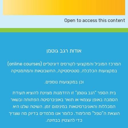
Open to access this content
אודות רגב גוטמן
המרכז המוביל והמקצועי לקורסים דיגיטליים (online courses)
במקצועות הכלכלה, סטטיסטיקה, החשבונאות והמתמטיקה
וכן במקצועות נוספים.
בית הספר “רגב גוטמן” זו הזדמנות מצוינת להוציא תעודת
הסמכה באופן עצמאי או תואר באוניברסיטה הפתוחה ובשאר
המכללות והאוניברסיטאות במינימום זמן. השיטה שלנו היא
הוצאת ה”טפל” מהלימוד. כלומר אנו מלמדים בדיוק מה שצריך
כדי להצטיין בבחינה.