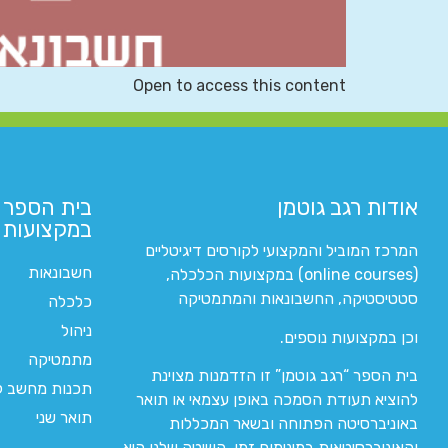
Open to access this content
אודות רגב גוטמן
בית הספר 
במקצועות ה
המרכז המוביל והמקצועי לקורסים דיגיטליים
חשבונאות
(online courses) במקצועות הכלכלה,
סטטיסטיקה, החשבונאות והמתמטיקה
כלכלה
ניהול
וכן במקצועות נוספים.
מתמטיקה
בית הספר “רגב גוטמן” זו הזדמנות מצוינת
תכנות מחשב לי
להוציא תעודת הסמכה באופן עצמאי או תואר
תואר שני
באוניברסיטה הפתוחה ובשאר המכללות
והאוניברסיטאות במינימום זמן. השיטה שלנו היא