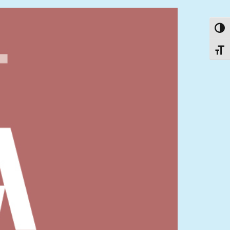
פעל/כבה ניגודיות גבוהה
תג גודל גופן