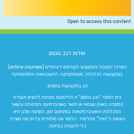
Open to access this content
אודות רגב גוטמן
המרכז המוביל והמקצועי לקורסים דיגיטליים (online courses)
במקצועות הכלכלה, סטטיסטיקה, החשבונאות והמתמטיקה
וכן במקצועות נוספים.
בית הספר “רגב גוטמן” זו הזדמנות מצוינת להוציא תעודת
הסמכה באופן עצמאי או תואר באוניברסיטה הפתוחה ובשאר
המכללות והאוניברסיטאות במינימום זמן. השיטה שלנו היא
הוצאת ה”טפל” מהלימוד. כלומר אנו מלמדים בדיוק מה שצריך
כדי להצטיין בבחינה.