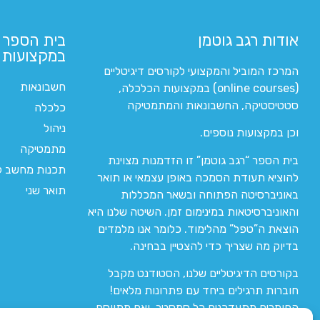
אודות רגב גוטמן
בית הספר 
במקצועות ה
המרכז המוביל והמקצועי לקורסים דיגיטליים
חשבונאות
(online courses) במקצועות הכלכלה,
סטטיסטיקה, החשבונאות והמתמטיקה
כלכלה
ניהול
וכן במקצועות נוספים.
מתמטיקה
בית הספר “רגב גוטמן” זו הזדמנות מצוינת
תכנות מחשב לי
להוציא תעודת הסמכה באופן עצמאי או תואר
תואר שני
באוניברסיטה הפתוחה ובשאר המכללות
והאוניברסיטאות במינימום זמן. השיטה שלנו היא
הוצאת ה”טפל” מהלימוד. כלומר אנו מלמדים
בדיוק מה שצריך כדי להצטיין בבחינה.
בקורסים הדיגיטליים שלנו, הסטודנט מקבל
חוברות תרגילים ביחד עם פתרונות מלאים!
החומרים מתעדכנים כל סמסטר, ואם מתווסף