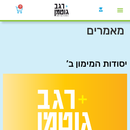
0
קבוצות הWhatsApp
מאמרים
יסודות המימון ב’