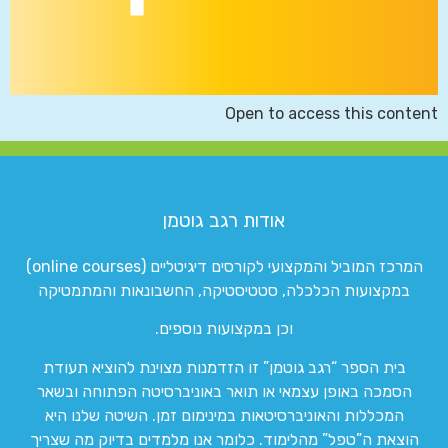
Open to access this content
אודות רגב גוטמן
המרכז המוביל והמקצועי לקורסים דיגיטליים (online courses)
במקצועות הכלכלה, סטטיסטיקה, החשבונאות והמתמטיקה
וכן במקצועות נוספים.
בית הספר “רגב גוטמן” זו הזדמנות מצוינת להוציא תעודת
הסמכה באופן עצמאי או תואר באוניברסיטה הפתוחה ובשאר
המכללות והאוניברסיטאות במינימום זמן. השיטה שלנו היא
הוצאת ה”טפל” מהלימוד. כלומר אנו מלמדים בדיוק מה שצריך