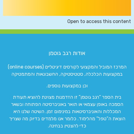
Open to access this content
אודות רגב גוטמן
המרכז המוביל והמקצועי לקורסים דיגיטליים (online courses)
במקצועות הכלכלה, סטטיסטיקה, החשבונאות והמתמטיקה
וכן במקצועות נוספים.
בית הספר “רגב גוטמן” זו הזדמנות מצוינת להוציא תעודת
הסמכה באופן עצמאי או תואר באוניברסיטה הפתוחה ובשאר
המכללות והאוניברסיטאות במינימום זמן. השיטה שלנו היא
הוצאת ה”טפל” מהלימוד. כלומר אנו מלמדים בדיוק מה שצריך
כדי להצטיין בבחינה.