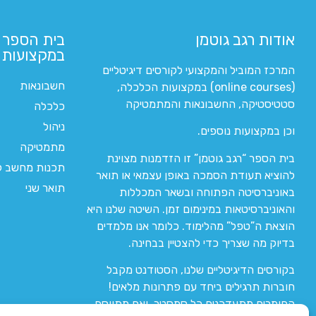
אודות רגב גוטמן
בית הספר 
במקצועות ה
המרכז המוביל והמקצועי לקורסים דיגיטליים
חשבונאות
(online courses) במקצועות הכלכלה,
סטטיסטיקה, החשבונאות והמתמטיקה
כלכלה
ניהול
וכן במקצועות נוספים.
מתמטיקה
בית הספר “רגב גוטמן” זו הזדמנות מצוינת
תכנות מחשב לי
להוציא תעודת הסמכה באופן עצמאי או תואר
תואר שני
באוניברסיטה הפתוחה ובשאר המכללות
והאוניברסיטאות במינימום זמן. השיטה שלנו היא
הוצאת ה”טפל” מהלימוד. כלומר אנו מלמדים
בדיוק מה שצריך כדי להצטיין בבחינה.
בקורסים הדיגיטליים שלנו, הסטודנט מקבל
חוברות תרגילים ביחד עם פתרונות מלאים!
החומרים מתעדכנים כל סמסטר, ואם מתווסף