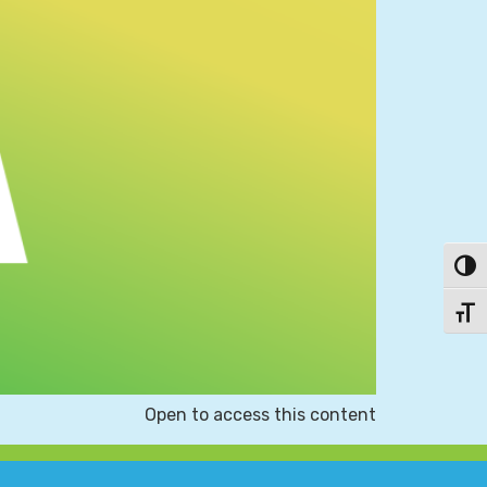
פעל/כבה ניגודיות גבוהה
תג גודל גופן
Open to access this content