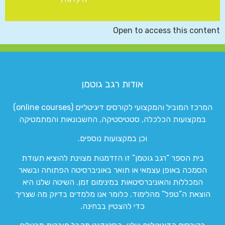
Open to access this content
אודות רגב גוטמן
המרכז המוביל והמקצועי לקורסים דיגיטליים (online courses)
במקצועות הכלכלה, סטטיסטיקה, החשבונאות והמתמטיקה
וכן במקצועות נוספים.
בית הספר “רגב גוטמן” זו הזדמנות מצוינת להוציא תעודת
הסמכה באופן עצמאי או תואר באוניברסיטה הפתוחה ובשאר
המכללות והאוניברסיטאות במינימום זמן. השיטה שלנו היא
הוצאת ה”טפל” מהלימוד. כלומר אנו מלמדים בדיוק מה שצריך
כדי להצטיין בבחינה.