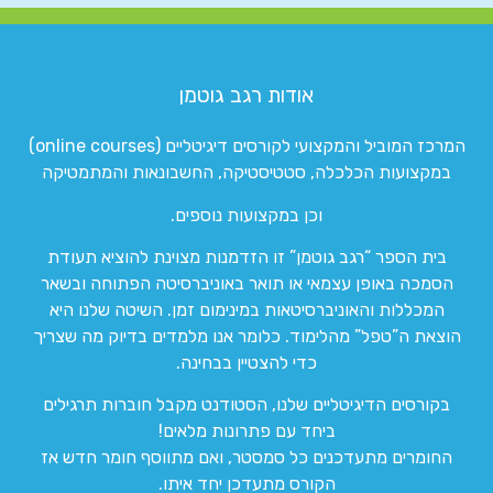
אודות רגב גוטמן
המרכז המוביל והמקצועי לקורסים דיגיטליים (online courses)
במקצועות הכלכלה, סטטיסטיקה, החשבונאות והמתמטיקה
וכן במקצועות נוספים.
בית הספר “רגב גוטמן” זו הזדמנות מצוינת להוציא תעודת
הסמכה באופן עצמאי או תואר באוניברסיטה הפתוחה ובשאר
המכללות והאוניברסיטאות במינימום זמן. השיטה שלנו היא
הוצאת ה”טפל” מהלימוד. כלומר אנו מלמדים בדיוק מה שצריך
כדי להצטיין בבחינה.
בקורסים הדיגיטליים שלנו, הסטודנט מקבל חוברות תרגילים
ביחד עם פתרונות מלאים!
החומרים מתעדכנים כל סמסטר, ואם מתווסף חומר חדש אז
הקורס מתעדכן יחד איתו.