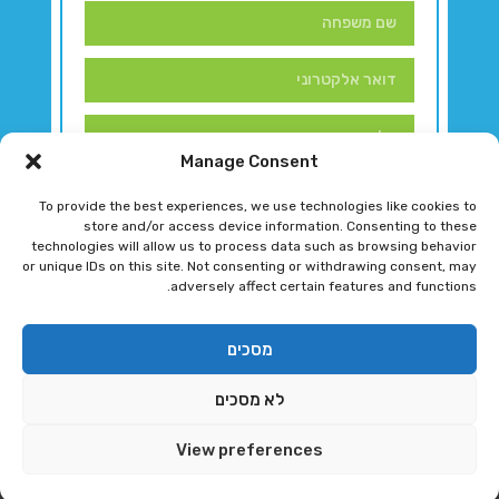
Manage Consent
To provide the best experiences, we use technologies like cookies to
store and/or access device information. Consenting to these
technologies will allow us to process data such as browsing behavior
or unique IDs on this site. Not consenting or withdrawing consent, may
adversely affect certain features and functions.
דברו איתנו!
מסכים
לא מסכים
רגב גוטמן 2024 © כל הזכויות שמורות
View preferences
פיתוח ותחזוקת אתר ע"י DK DIGITAL