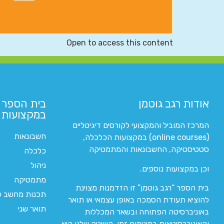
Open to access this content
אודות רגב גוטמן
בית הספר 
במקצועות ה
המרכז המוביל והמקצועי לקורסים דיגיטליים
חשבונאות
(online courses) במקצועות הכלכלה,
סטטיסטיקה, החשבונאות והמתמטיקה
כלכלה
ניהול
וכן במקצועות נוספים.
מתמטיקה
בית הספר “רגב גוטמן” זו הזדמנות מצוינת
תכנות מחשב לי
להוציא תעודת הסמכה באופן עצמאי או תואר
תואר שני
באוניברסיטה הפתוחה ובשאר המכללות
והאוניברסיטאות במינימום זמן. השיטה שלנו היא