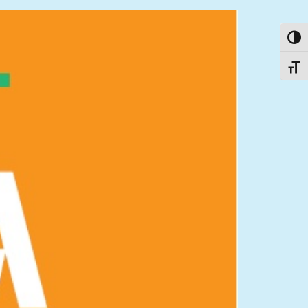
פעל/כבה ניגודיות גבוהה
תג גודל גופן