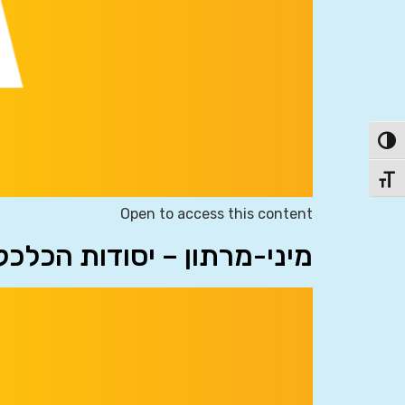
פעל/כבה ניגודיות גבוהה
תג גודל גופן
Open to access this content
מיני-מרתון – יסודות הכלכ