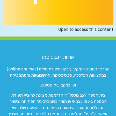
Open to access this content
אודות רגב גוטמן
המרכז המוביל והמקצועי לקורסים דיגיטליים (online courses)
במקצועות הכלכלה, סטטיסטיקה, החשבונאות והמתמטיקה
וכן במקצועות נוספים.
בית הספר “רגב גוטמן” זו הזדמנות מצוינת להוציא תעודת
הסמכה באופן עצמאי או תואר באוניברסיטה הפתוחה ובשאר
המכללות והאוניברסיטאות במינימום זמן. השיטה שלנו היא
הוצאת ה”טפל” מהלימוד. כלומר אנו מלמדים בדיוק מה שצריך