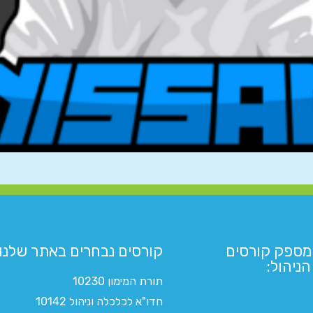
מספק קורסים
קורסים נבחרים באתר שלנו:​
ניהול:
תורת המימון 10230
חדו"א לכלכלה וניהול 10142