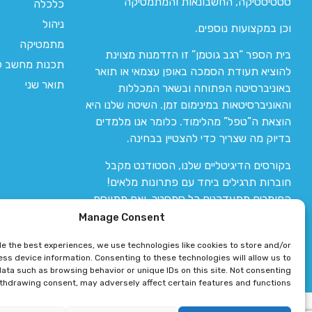
סטטיסטיקה, החשבונאות והמתמטיקה
כלכלה
ניהול
וכן במקצועות נוספים.
מתמטיקה
בית הספר “רגב גוטמן” זו הזדמנות מצוינת
תכנות מחשב לי
להוציא תעודת הסמכה באופן עצמאי או תואר
תואר שני
באוניברסיטה הפתוחה ובשאר המכללות
והאוניברסיטאות במינימום זמן. השיטה שלנו היא
הוצאת ה”טפל” מהלימוד. כלומר אנו מלמדים
בדיוק מה שצריך כדי להצטיין בבחינה.
בקורסים הדיגיטליים שלנו, הסטודנט מקבל
חוברות תרגילים ביחד עם פתרונות מלאים!
החומרים מתעדכנים כל סמסטר, ואם מתווסף
חומר חדש אז הקורס מתעדכן יחד איתו.
Manage Consent
de the best experiences, we use technologies like cookies to store and/or
ss device information. Consenting to these technologies will allow us to
ata such as browsing behavior or unique IDs on this site. Not consenting
ithdrawing consent, may adversely affect certain features and functions.
רגב גוטמן 2024 © כל הזכויות שמורות