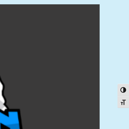
פעל/כבה ניגודיות גבוהה
תג גודל גופן