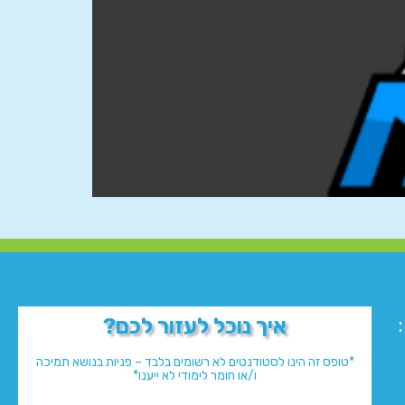
איך נוכל לעזור לכם?
*טופס זה הינו לסטודנטים לא רשומים בלבד – פניות בנושא תמיכה
ו/או חומר לימודי לא ייענו*