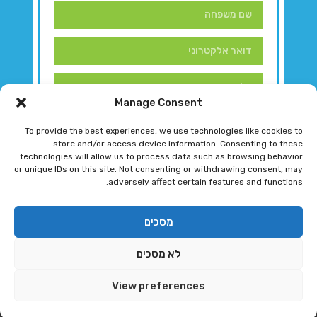
Manage Consent
To provide the best experiences, we use technologies like cookies to
store and/or access device information. Consenting to these
technologies will allow us to process data such as browsing behavior
or unique IDs on this site. Not consenting or withdrawing consent, may
adversely affect certain features and functions.
דברו איתנו!
מסכים
לא מסכים
רגב גוטמן 2024 © כל הזכויות שמורות
View preferences
פיתוח ותחזוקת אתר ע"י DK DIGITAL