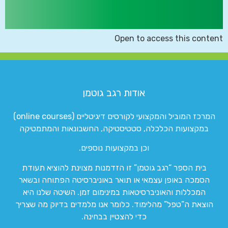
Open to access this content
אודות רגב גוטמן
המרכז המוביל והמקצועי לקורסים דיגיטליים (online courses)
במקצועות הכלכלה, סטטיסטיקה, החשבונאות והמתמטיקה
וכן במקצועות נוספים.
בית הספר “רגב גוטמן” זו הזדמנות מצוינת להוציא תעודת
הסמכה באופן עצמאי או תואר באוניברסיטה הפתוחה ובשאר
המכללות והאוניברסיטאות במינימום זמן. השיטה שלנו היא
הוצאת ה”טפל” מהלימוד. כלומר אנו מלמדים בדיוק מה שצריך
כדי להצטיין בבחינה.