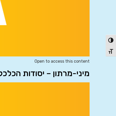
פעל/כבה ניגודיות גבוהה
תג גודל גופן
Open to access this content
מיני-מרתון – יסודות הכלכ