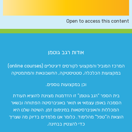
Open to access this content
אודות רגב גוטמן
המרכז המוביל והמקצועי לקורסים דיגיטליים (online courses)
במקצועות הכלכלה, סטטיסטיקה, החשבונאות והמתמטיקה
וכן במקצועות נוספים.
בית הספר “רגב גוטמן” זו הזדמנות מצוינת להוציא תעודת
הסמכה באופן עצמאי או תואר באוניברסיטה הפתוחה ובשאר
המכללות והאוניברסיטאות במינימום זמן. השיטה שלנו היא
הוצאת ה”טפל” מהלימוד. כלומר אנו מלמדים בדיוק מה שצריך
כדי להצטיין בבחינה.