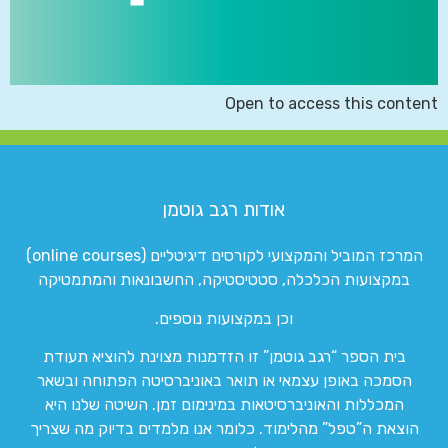
Open to access this content
אודות רגב גוטמן
המרכז המוביל והמקצועי לקורסים דיגיטליים (online courses)
במקצועות הכלכלה, סטטיסטיקה, החשבונאות והמתמטיקה
וכן במקצועות נוספים.
בית הספר “רגב גוטמן” זו הזדמנות מצוינת להוציא תעודת
הסמכה באופן עצמאי או תואר באוניברסיטה הפתוחה ובשאר
המכללות והאוניברסיטאות במינימום זמן. השיטה שלנו היא
הוצאת ה”טפל” מהלימוד. כלומר אנו מלמדים בדיוק מה שצריך