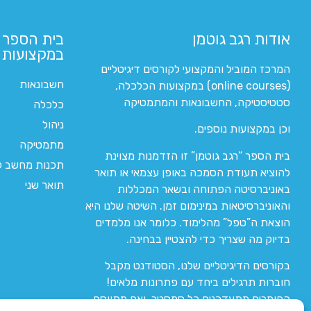
אודות רגב גוטמן
בית הספר 
במקצועות ה
המרכז המוביל והמקצועי לקורסים דיגיטליים
חשבונאות
(online courses) במקצועות הכלכלה,
סטטיסטיקה, החשבונאות והמתמטיקה
כלכלה
ניהול
וכן במקצועות נוספים.
מתמטיקה
בית הספר “רגב גוטמן” זו הזדמנות מצוינת
תכנות מחשב לי
להוציא תעודת הסמכה באופן עצמאי או תואר
תואר שני
באוניברסיטה הפתוחה ובשאר המכללות
והאוניברסיטאות במינימום זמן. השיטה שלנו היא
הוצאת ה”טפל” מהלימוד. כלומר אנו מלמדים
בדיוק מה שצריך כדי להצטיין בבחינה.
בקורסים הדיגיטליים שלנו, הסטודנט מקבל
חוברות תרגילים ביחד עם פתרונות מלאים!
החומרים מתעדכנים כל סמסטר, ואם מתווסף