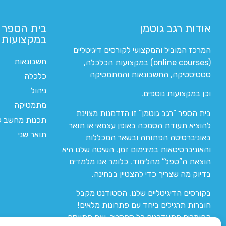
אודות רגב גוטמן
בית הספר 
במקצועות ה
המרכז המוביל והמקצועי לקורסים דיגיטליים
חשבונאות
(online courses) במקצועות הכלכלה,
סטטיסטיקה, החשבונאות והמתמטיקה
כלכלה
ניהול
וכן במקצועות נוספים.
מתמטיקה
בית הספר “רגב גוטמן” זו הזדמנות מצוינת
תכנות מחשב לי
להוציא תעודת הסמכה באופן עצמאי או תואר
תואר שני
באוניברסיטה הפתוחה ובשאר המכללות
והאוניברסיטאות במינימום זמן. השיטה שלנו היא
הוצאת ה”טפל” מהלימוד. כלומר אנו מלמדים
בדיוק מה שצריך כדי להצטיין בבחינה.
בקורסים הדיגיטליים שלנו, הסטודנט מקבל
חוברות תרגילים ביחד עם פתרונות מלאים!
החומרים מתעדכנים כל סמסטר, ואם מתווסף