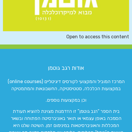
Open to access this content
אודות רגב גוטמן
המרכז המוביל והמקצועי לקורסים דיגיטליים (online courses)
במקצועות הכלכלה, סטטיסטיקה, החשבונאות והמתמטיקה
וכן במקצועות נוספים.
בית הספר “רגב גוטמן” זו הזדמנות מצוינת להוציא תעודת
הסמכה באופן עצמאי או תואר באוניברסיטה הפתוחה ובשאר
המכללות והאוניברסיטאות במינימום זמן. השיטה שלנו היא