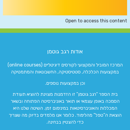
Open to access this content
אודות רגב גוטמן
המרכז המוביל והמקצועי לקורסים דיגיטליים (online courses)
במקצועות הכלכלה, סטטיסטיקה, החשבונאות והמתמטיקה
וכן במקצועות נוספים.
בית הספר “רגב גוטמן” זו הזדמנות מצוינת להוציא תעודת
הסמכה באופן עצמאי או תואר באוניברסיטה הפתוחה ובשאר
המכללות והאוניברסיטאות במינימום זמן. השיטה שלנו היא
הוצאת ה”טפל” מהלימוד. כלומר אנו מלמדים בדיוק מה שצריך
כדי להצטיין בבחינה.