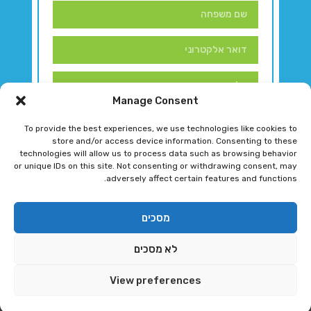
Manage Consent
To provide the best experiences, we use technologies like cookies to
store and/or access device information. Consenting to these
technologies will allow us to process data such as browsing behavior
or unique IDs on this site. Not consenting or withdrawing consent, may
adversely affect certain features and functions.
דברו איתנו!
מסכים
לא מסכים
רגב גוטמן 2024 © כל הזכויות שמורות
View preferences
פיתוח ותחזוקת אתר ע"י DK DIGITAL