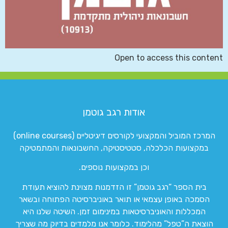
Open to access this content
אודות רגב גוטמן
המרכז המוביל והמקצועי לקורסים דיגיטליים (online courses)
במקצועות הכלכלה, סטטיסטיקה, החשבונאות והמתמטיקה
וכן במקצועות נוספים.
בית הספר “רגב גוטמן” זו הזדמנות מצוינת להוציא תעודת
הסמכה באופן עצמאי או תואר באוניברסיטה הפתוחה ובשאר
המכללות והאוניברסיטאות במינימום זמן. השיטה שלנו היא
הוצאת ה”טפל” מהלימוד. כלומר אנו מלמדים בדיוק מה שצריך