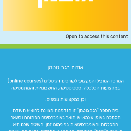
Open to access this content
אודות רגב גוטמן
המרכז המוביל והמקצועי לקורסים דיגיטליים (online courses)
במקצועות הכלכלה, סטטיסטיקה, החשבונאות והמתמטיקה
וכן במקצועות נוספים.
בית הספר “רגב גוטמן” זו הזדמנות מצוינת להוציא תעודת
הסמכה באופן עצמאי או תואר באוניברסיטה הפתוחה ובשאר
המכללות והאוניברסיטאות במינימום זמן. השיטה שלנו היא