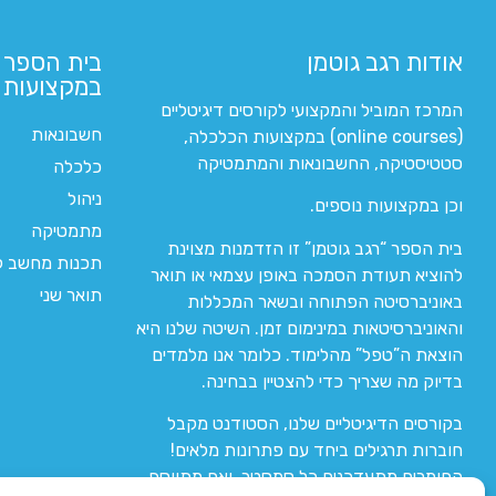
אודות רגב גוטמן
בית הספר 
במקצועות ה
המרכז המוביל והמקצועי לקורסים דיגיטליים
חשבונאות
(online courses) במקצועות הכלכלה,
סטטיסטיקה, החשבונאות והמתמטיקה
כלכלה
ניהול
וכן במקצועות נוספים.
מתמטיקה
בית הספר “רגב גוטמן” זו הזדמנות מצוינת
תכנות מחשב לי
להוציא תעודת הסמכה באופן עצמאי או תואר
תואר שני
באוניברסיטה הפתוחה ובשאר המכללות
והאוניברסיטאות במינימום זמן. השיטה שלנו היא
הוצאת ה”טפל” מהלימוד. כלומר אנו מלמדים
בדיוק מה שצריך כדי להצטיין בבחינה.
בקורסים הדיגיטליים שלנו, הסטודנט מקבל
חוברות תרגילים ביחד עם פתרונות מלאים!
החומרים מתעדכנים כל סמסטר, ואם מתווסף