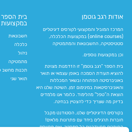
אודות רגב גוטמן
בית הספר 
במקצועות ה
המרכז המוביל והמקצועי לקורסים דיגיטליים
חשבונאות
(online courses) במקצועות הכלכלה,
סטטיסטיקה, החשבונאות והמתמטיקה
כלכלה
ניהול
וכן במקצועות נוספים.
מתמטיקה
בית הספר “רגב גוטמן” זו הזדמנות מצוינת
תכנות מחשב לי
להוציא תעודת הסמכה באופן עצמאי או תואר
תואר שני
באוניברסיטה הפתוחה ובשאר המכללות
והאוניברסיטאות במינימום זמן. השיטה שלנו היא
הוצאת ה”טפל” מהלימוד. כלומר אנו מלמדים
בדיוק מה שצריך כדי להצטיין בבחינה.
בקורסים הדיגיטליים שלנו, הסטודנט מקבל
חוברות תרגילים ביחד עם פתרונות מלאים!
החומרים מתעדכנים כל סמסטר, ואם מתווסף