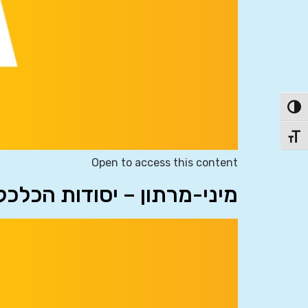
פעל/כבה ניגודיות גבוהה
תג גודל גופן
Open to access this content
מיני-מרתון – יסודות הכלכ