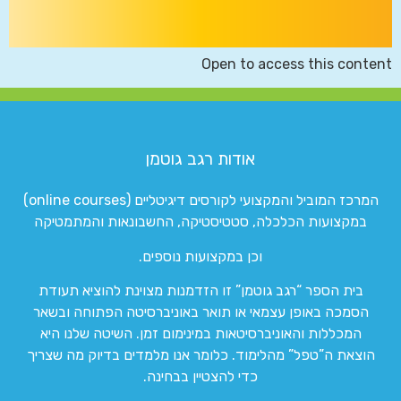
Open to access this content
אודות רגב גוטמן
המרכז המוביל והמקצועי לקורסים דיגיטליים (online courses)
במקצועות הכלכלה, סטטיסטיקה, החשבונאות והמתמטיקה
וכן במקצועות נוספים.
בית הספר “רגב גוטמן” זו הזדמנות מצוינת להוציא תעודת
הסמכה באופן עצמאי או תואר באוניברסיטה הפתוחה ובשאר
המכללות והאוניברסיטאות במינימום זמן. השיטה שלנו היא
הוצאת ה”טפל” מהלימוד. כלומר אנו מלמדים בדיוק מה שצריך
כדי להצטיין בבחינה.