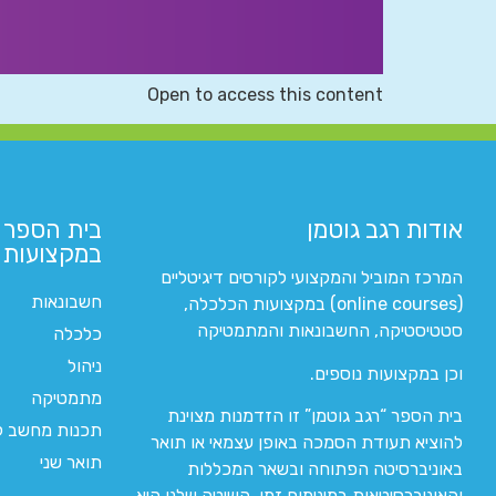
Open to access this content
אודות רגב גוטמן
בית הספר 
במקצועות ה
המרכז המוביל והמקצועי לקורסים דיגיטליים
חשבונאות
(online courses) במקצועות הכלכלה,
סטטיסטיקה, החשבונאות והמתמטיקה
כלכלה
ניהול
וכן במקצועות נוספים.
מתמטיקה
בית הספר “רגב גוטמן” זו הזדמנות מצוינת
תכנות מחשב לי
להוציא תעודת הסמכה באופן עצמאי או תואר
תואר שני
באוניברסיטה הפתוחה ובשאר המכללות
והאוניברסיטאות במינימום זמן. השיטה שלנו היא