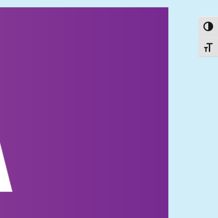
פעל/כבה ניגודיות גבוהה
תג גודל גופן