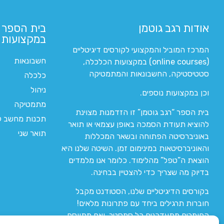
אודות רגב גוטמן
בית הספר 
במקצועות ה
המרכז המוביל והמקצועי לקורסים דיגיטליים
חשבונאות
(online courses) במקצועות הכלכלה,
סטטיסטיקה, החשבונאות והמתמטיקה
כלכלה
ניהול
וכן במקצועות נוספים.
מתמטיקה
בית הספר “רגב גוטמן” זו הזדמנות מצוינת
תכנות מחשב לי
להוציא תעודת הסמכה באופן עצמאי או תואר
תואר שני
באוניברסיטה הפתוחה ובשאר המכללות
והאוניברסיטאות במינימום זמן. השיטה שלנו היא
הוצאת ה”טפל” מהלימוד. כלומר אנו מלמדים
בדיוק מה שצריך כדי להצטיין בבחינה.
בקורסים הדיגיטליים שלנו, הסטודנט מקבל
חוברות תרגילים ביחד עם פתרונות מלאים!
החומרים מתעדכנים כל סמסטר, ואם מתווסף