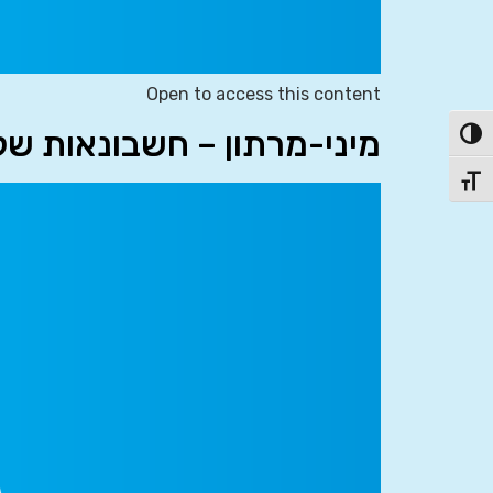
Open to access this content
מיני-מרתון – חשבונאות של
פעל/כבה ניגודיות גבוהה
תג גודל גופן