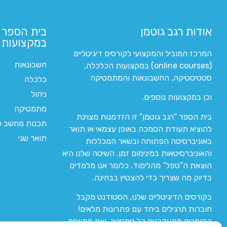
אודות רגב גוטמן
בית הספר 
במקצועות ה
המרכז המוביל והמקצועי לקורסים דיגיטליים
חשבונאות
(online courses) במקצועות הכלכלה,
סטטיסטיקה, החשבונאות והמתמטיקה
כלכלה
ניהול
וכן במקצועות נוספים.
מתמטיקה
בית הספר “רגב גוטמן” זו הזדמנות מצוינת
תכנות מחשב לי
להוציא תעודת הסמכה באופן עצמאי או תואר
תואר שני
באוניברסיטה הפתוחה ובשאר המכללות
והאוניברסיטאות במינימום זמן. השיטה שלנו היא
הוצאת ה”טפל” מהלימוד. כלומר אנו מלמדים
בדיוק מה שצריך כדי להצטיין בבחינה.
בקורסים הדיגיטליים שלנו, הסטודנט מקבל
חוברות תרגילים ביחד עם פתרונות מלאים!
החומרים מתעדכנים כל סמסטר, ואם מתווסף