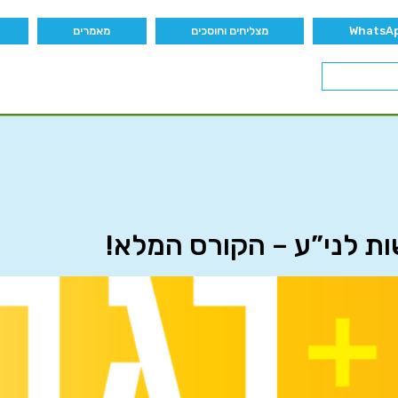
מצליחים וחוסכים
מאמרים
ת לני”ע – הקורס המלא!