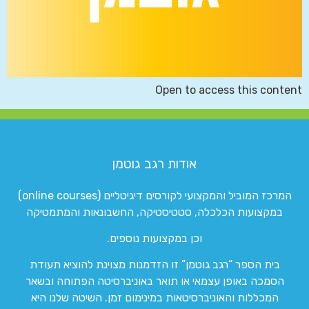
Open to access this content
אודות רגב גוטמן
המרכז המוביל והמקצועי לקורסים דיגיטליים (online courses)
במקצועות הכלכלה, סטטיסטיקה, החשבונאות והמתמטיקה
וכן במקצועות נוספים.
בית הספר “רגב גוטמן” זו הזדמנות מצוינת להוציא תעודת
הסמכה באופן עצמאי או תואר באוניברסיטה הפתוחה ובשאר
המכללות והאוניברסיטאות במינימום זמן. השיטה שלנו היא