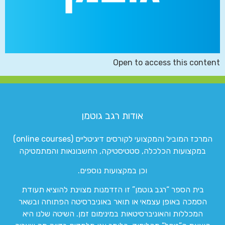
Open to access this content
אודות רגב גוטמן
המרכז המוביל והמקצועי לקורסים דיגיטליים (online courses)
במקצועות הכלכלה, סטטיסטיקה, החשבונאות והמתמטיקה
וכן במקצועות נוספים.
בית הספר “רגב גוטמן” זו הזדמנות מצוינת להוציא תעודת
הסמכה באופן עצמאי או תואר באוניברסיטה הפתוחה ובשאר
המכללות והאוניברסיטאות במינימום זמן. השיטה שלנו היא