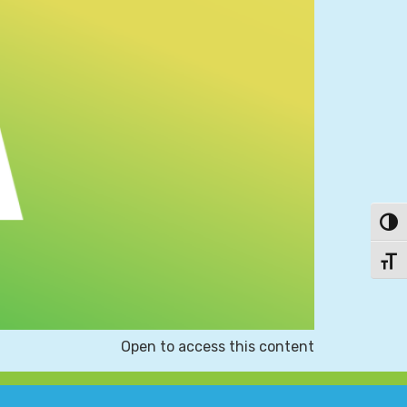
פעל/כבה ניגודיות גבוהה
תג גודל גופן
Open to access this content