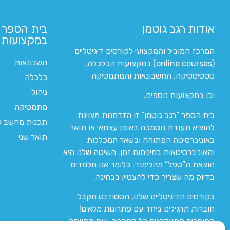
אודות רגב גוטמן
בית הספר 
במקצועות ה
המרכז המוביל והמקצועי לקורסים דיגיטליים
חשבונאות
(online courses) במקצועות הכלכלה,
סטטיסטיקה, החשבונאות והמתמטיקה
כלכלה
ניהול
וכן במקצועות נוספים.
מתמטיקה
בית הספר “רגב גוטמן” זו הזדמנות מצוינת
תכנות מחשב לי
להוציא תעודת הסמכה באופן עצמאי או תואר
תואר שני
באוניברסיטה הפתוחה ובשאר המכללות
והאוניברסיטאות במינימום זמן. השיטה שלנו היא
הוצאת ה”טפל” מהלימוד. כלומר אנו מלמדים
בדיוק מה שצריך כדי להצטיין בבחינה.
בקורסים הדיגיטליים שלנו, הסטודנט מקבל
חוברות תרגילים ביחד עם פתרונות מלאים!
החומרים מתעדכנים כל סמסטר, ואם מתווסף