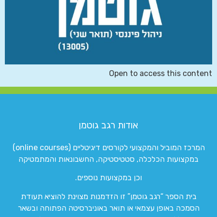
Open to access this content
אודות רגב גוטמן
המרכז המוביל והמקצועי לקורסים דיגיטליים (online courses)
במקצועות הכלכלה, סטטיסטיקה, החשבונאות והמתמטיקה
וכן במקצועות נוספים.
בית הספר “רגב גוטמן” זו הזדמנות מצוינת להוציא תעודת
הסמכה באופן עצמאי או תואר באוניברסיטה הפתוחה ובשאר