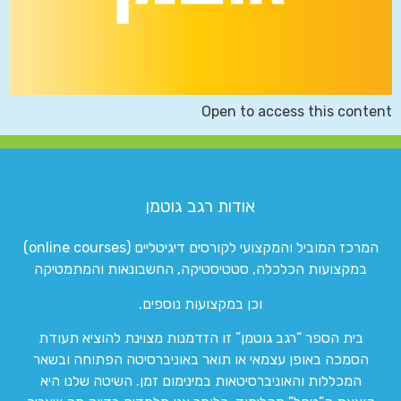
Open to access this content
אודות רגב גוטמן
המרכז המוביל והמקצועי לקורסים דיגיטליים (online courses)
במקצועות הכלכלה, סטטיסטיקה, החשבונאות והמתמטיקה
וכן במקצועות נוספים.
בית הספר “רגב גוטמן” זו הזדמנות מצוינת להוציא תעודת
הסמכה באופן עצמאי או תואר באוניברסיטה הפתוחה ובשאר
המכללות והאוניברסיטאות במינימום זמן. השיטה שלנו היא