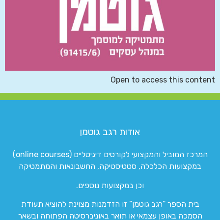
Open to access this content
אודות רגב גוטמן
המרכז המוביל והמקצועי לקורסים דיגיטליים (online courses)
במקצועות הכלכלה, סטטיסטיקה, החשבונאות והמתמטיקה
וכן במקצועות נוספים.
בית הספר “רגב גוטמן” זו הזדמנות מצוינת להוציא תעודת
הסמכה באופן עצמאי או תואר באוניברסיטה הפתוחה ובשאר