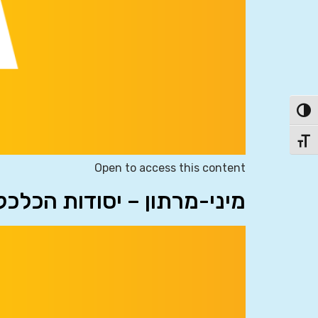
פעל/כבה ניגודיות גבוהה
תג גודל גופן
Open to access this content
מיני-מרתון – יסודות הכלכ