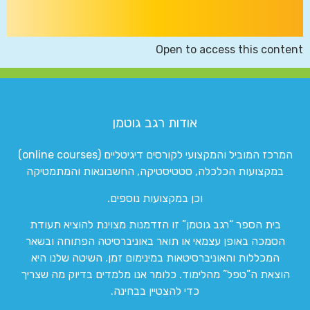
Open to access this content
אודות רגב גוטמן
המרכז המוביל והמקצועי לקורסים דיגיטליים (online courses)
במקצועות הכלכלה, סטטיסטיקה, החשבונאות והמתמטיקה
וכן במקצועות נוספים.
בית הספר “רגב גוטמן” זו הזדמנות מצוינת להוציא תעודת
הסמכה באופן עצמאי או תואר באוניברסיטה הפתוחה ובשאר
המכללות והאוניברסיטאות במינימום זמן. השיטה שלנו היא
הוצאת ה”טפל” מהלימוד. כלומר אנו מלמדים בדיוק מה שצריך
כדי להצטיין בבחינה.