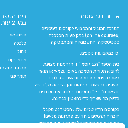
אודות רגב גוטמן
בית הספר 
במקצועות ה
המרכז המוביל והמקצועי לקורסים דיגיטליים
חשבונאות
(online courses) במקצועות הכלכלה,
סטטיסטיקה, החשבונאות והמתמטיקה
כלכלה
ניהול
וכן במקצועות נוספים.
מתמטיקה
בית הספר “רגב גוטמן” זו הזדמנות מצוינת
תכנות מחשב לי
להוציא תעודת הסמכה באופן עצמאי או תואר
תואר שני
באוניברסיטה הפתוחה ובשאר המכללות
והאוניברסיטאות במינימום זמן. השיטה שלנו היא
הוצאת ה”טפל” מהלימוד. כלומר אנו מלמדים
בדיוק מה שצריך כדי להצטיין בבחינה.
בקורסים הדיגיטליים שלנו, הסטודנט מקבל
חוברות תרגילים ביחד עם פתרונות מלאים!
החומרים מתעדכנים כל סמסטר, ואם מתווסף