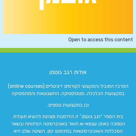
Open to access this content
אודות רגב גוטמן
המרכז המוביל והמקצועי לקורסים דיגיטליים (online courses)
במקצועות הכלכלה, סטטיסטיקה, החשבונאות והמתמטיקה
וכן במקצועות נוספים.
בית הספר “רגב גוטמן” זו הזדמנות מצוינת להוציא תעודת
הסמכה באופן עצמאי או תואר באוניברסיטה הפתוחה ובשאר
המכללות והאוניברסיטאות במינימום זמן. השיטה שלנו היא