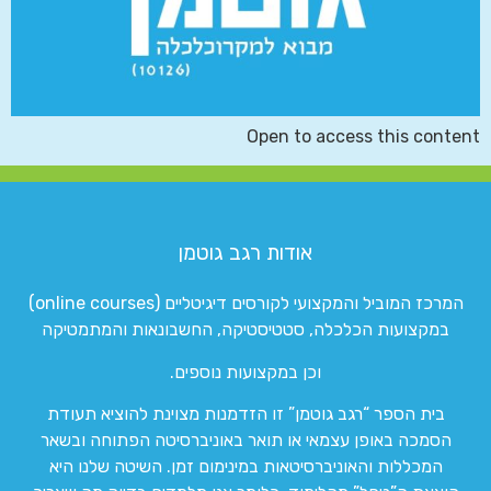
Open to access this content
אודות רגב גוטמן
המרכז המוביל והמקצועי לקורסים דיגיטליים (online courses)
במקצועות הכלכלה, סטטיסטיקה, החשבונאות והמתמטיקה
וכן במקצועות נוספים.
בית הספר “רגב גוטמן” זו הזדמנות מצוינת להוציא תעודת
הסמכה באופן עצמאי או תואר באוניברסיטה הפתוחה ובשאר
המכללות והאוניברסיטאות במינימום זמן. השיטה שלנו היא