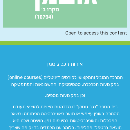
Open to access this content
אודות רגב גוטמן
המרכז המוביל והמקצועי לקורסים דיגיטליים (online courses)
במקצועות הכלכלה, סטטיסטיקה, החשבונאות והמתמטיקה
וכן במקצועות נוספים.
בית הספר “רגב גוטמן” זו הזדמנות מצוינת להוציא תעודת
הסמכה באופן עצמאי או תואר באוניברסיטה הפתוחה ובשאר
המכללות והאוניברסיטאות במינימום זמן. השיטה שלנו היא
הוצאת ה”טפל” מהלימוד. כלומר אנו מלמדים בדיוק מה שצריך