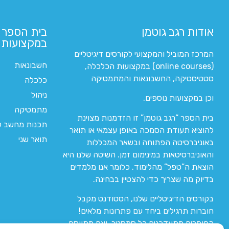
אודות רגב גוטמן
בית הספר 
במקצועות ה
המרכז המוביל והמקצועי לקורסים דיגיטליים
חשבונאות
(online courses) במקצועות הכלכלה,
סטטיסטיקה, החשבונאות והמתמטיקה
כלכלה
ניהול
וכן במקצועות נוספים.
מתמטיקה
בית הספר “רגב גוטמן” זו הזדמנות מצוינת
תכנות מחשב לי
להוציא תעודת הסמכה באופן עצמאי או תואר
תואר שני
באוניברסיטה הפתוחה ובשאר המכללות
והאוניברסיטאות במינימום זמן. השיטה שלנו היא
הוצאת ה”טפל” מהלימוד. כלומר אנו מלמדים
בדיוק מה שצריך כדי להצטיין בבחינה.
בקורסים הדיגיטליים שלנו, הסטודנט מקבל
חוברות תרגילים ביחד עם פתרונות מלאים!
החומרים מתעדכנים כל סמסטר, ואם מתווסף