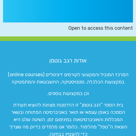
Open to access this content
אודות רגב גוטמן
המרכז המוביל והמקצועי לקורסים דיגיטליים (online courses)
במקצועות הכלכלה, סטטיסטיקה, החשבונאות והמתמטיקה
וכן במקצועות נוספים.
בית הספר “רגב גוטמן” זו הזדמנות מצוינת להוציא תעודת
הסמכה באופן עצמאי או תואר באוניברסיטה הפתוחה ובשאר
המכללות והאוניברסיטאות במינימום זמן. השיטה שלנו היא
הוצאת ה”טפל” מהלימוד. כלומר אנו מלמדים בדיוק מה שצריך
כדי להצטיין בבחינה.