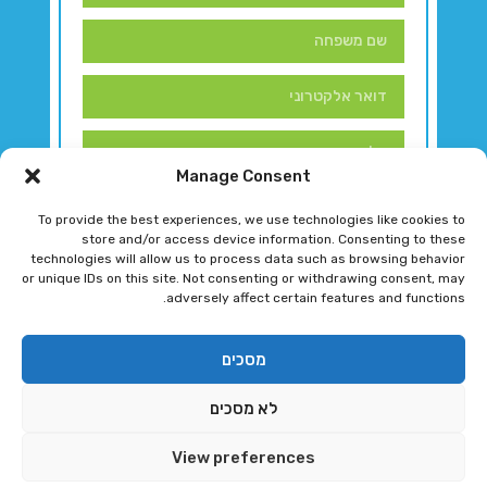
Manage Consent
To provide the best experiences, we use technologies like cookies to
store and/or access device information. Consenting to these
technologies will allow us to process data such as browsing behavior
or unique IDs on this site. Not consenting or withdrawing consent, may
adversely affect certain features and functions.
דברו איתנו!
מסכים
לא מסכים
רגב גוטמן 2024 © כל הזכויות שמורות
View preferences
פיתוח ותחזוקת אתר ע"י DK DIGITAL