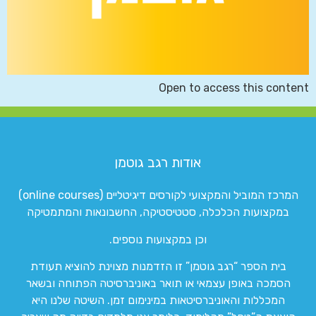
Open to access this content
אודות רגב גוטמן
המרכז המוביל והמקצועי לקורסים דיגיטליים (online courses)
במקצועות הכלכלה, סטטיסטיקה, החשבונאות והמתמטיקה
וכן במקצועות נוספים.
בית הספר “רגב גוטמן” זו הזדמנות מצוינת להוציא תעודת
הסמכה באופן עצמאי או תואר באוניברסיטה הפתוחה ובשאר
המכללות והאוניברסיטאות במינימום זמן. השיטה שלנו היא