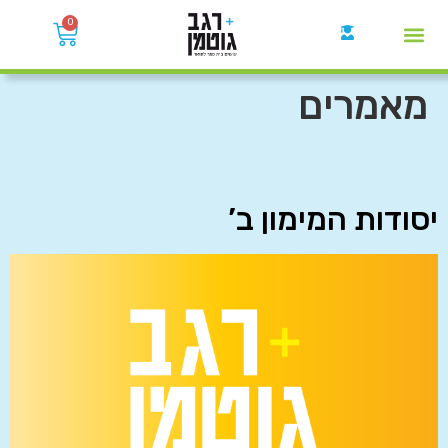
0
קבוצות הWhatsApp
מאמרים
יסודות המימון ב’